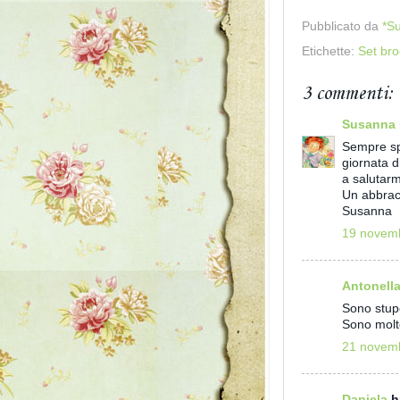
Pubblicato da
*S
Etichette:
Set bro
3 commenti:
Susanna
Sempre sp
giornata d
a salutarm
Un abbracc
Susanna
19 novemb
Antonell
Sono stup
Sono molto
21 novemb
Daniela
ha