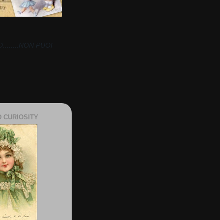
......NON PUOI
 CURIOSITY