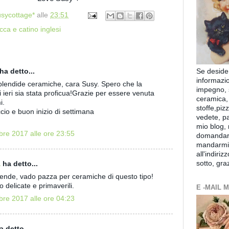
usycottage*
alle
23:51
cca e catino inglesi
ha detto...
Se deside
informazi
lendide ceramiche, cara Susy. Spero che la
impegno, s
i ieri sia stata proficua!Grazie per essere venuta
ceramica,
i.
stoffe,piz
io e buon inizio di settimana
vedete, p
mio blog, 
re 2017 alle ore 23:55
domandar
mandarmi
all'indiriz
sotto, gra
a
ha detto...
ende, vado pazza per ceramiche di questo tipo!
 delicate e primaverili.
E -MAIL 
re 2017 alle ore 04:23
 detto...