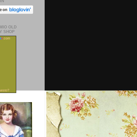
IN
 MIO OLD
Y SHOP
ck
r
.com
uesto?