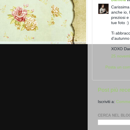
Carissima
anche io, 
preziosi e
tue foto :) 
Ti abbracc
d'autunno
XOXO Da
25 novemb
Posta un co
Post più rec
Iscriviti a:
Commen
CERCA NEL BLO