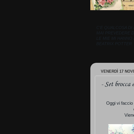
C'E QUALCOSA DI 
MAI PREVEDERE 
LE MIE MI HANNO
BEATRIX POTTER
VENERDÌ 17 NOV
- Set brocca e
Oggi vi faccio
Vien