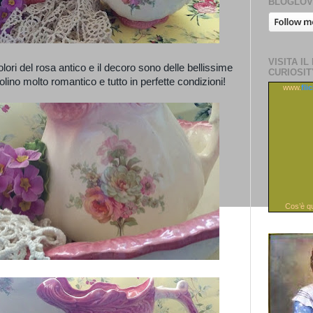
BLOGLOV
VISITA IL
 colori del rosa antico e il decoro sono delle bellissime
CURIOSIT
ino molto romantico e tutto in perfette condizioni!
www.
fli
Cos’è q