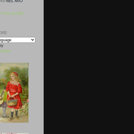
TI NEL MIO
il mio profilo
ORE
by
nslate