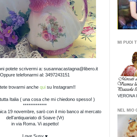
MI PUOI 
oni potete scrivermi a: susannacastagna@libero.it
Oppure telefonarmi al: 3497243151
tete trovarmi anche
qui
su Instagram!!
VERONA 
tutta Italia ( una cosa che mi chiedono spesso! )
*************
NEL MIO
ca 19 novembre, sarò con il mio banco al mercato
dell'antiquariato di Soave (Vr)
in via Roma. Vi aspetto!
Love Susy ♥