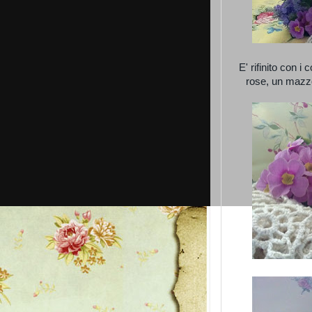
E' rifinito con i
rose, un mazzol