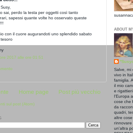
 Susy,
lo sai, perdo la testa per oggetti così tanto
susannaca
 rari, sapessi quante volte ho osservato queste
!!!
ABOUT M
io con il cuore augurandoti uno splendido sabato
 tesoro
ny
re 2017 alle ore 01:51
*Susy
mmento
Salve, mi
vivo in Ita
famiglia. 
il mio cam
e rigattier
ente
Home page
Post più vecchio
l'Europa a
cose che 
ti sul post (Atom)
da raccont
quadri, te
altre cose
G
rinnovare 
un'altra po