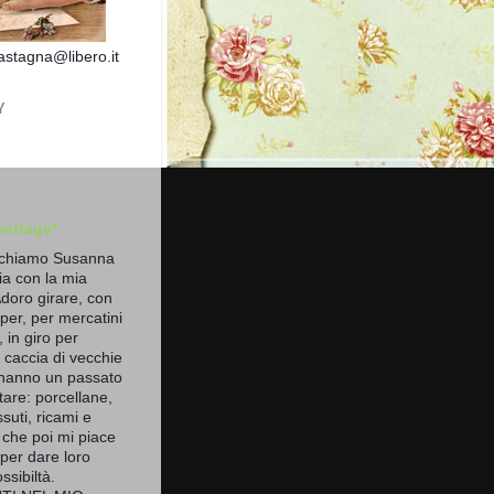
stagna@libero.it
Y
cottage*
 chiamo Susanna
lia con la mia
Adoro girare, con
per, per mercatini
i, in giro per
 caccia di vecchie
hanno un passato
are: porcellane,
ssuti, ricami e
 che poi mi piace
per dare loro
ssibiltà.