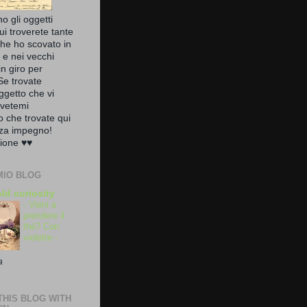
no gli oggetti
ui troverete tante
che ho scovato in
a e nei vecchi
in giro per
Se trovate
ggetto che vi
ivetemi
zo che trovate qui
nza impegno!
ione ♥♥
MIO BLOG
ld curiosity
- Vieni a
prendere il
thè? Con
violette -
a
HIS BLOG WITH