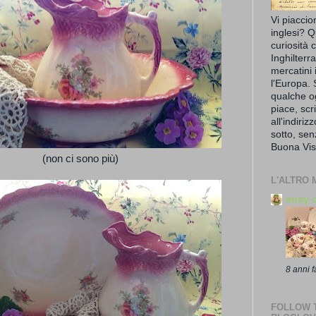
Vi piaccio
inglesi? Q
curiosità 
Inghilterr
mercatini 
l'Europa. 
qualche o
piace, scr
all'indiriz
sotto, se
Buona Vis
(non ci sono più)
L'ALTRO 
susy o
8 anni f
FOLLOW T