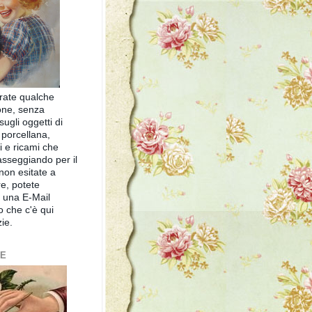
rate qualche
one, senza
ugli oggetti di
 porcellana,
zi e ricami che
asseggiando per il
non esitate a
e, potete
 una E-Mail
zo che c'è qui
zie.
ME