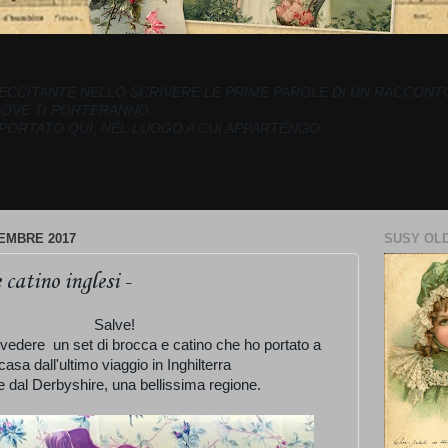
ECCITANTE NELLO SCRIVERE LE PRIME PAROLE DI UN RACCONTO..
DOVE TI PORTERANNO.
 PORTATO QUI, NEL LUOGO A CUI APPARTENGO.
EMBRE 2017
SUSY OLD
 catino inglesi -
Salve!
 vedere un set di brocca e catino che ho portato a
casa dall'ultimo viaggio in Inghilterra
e dal Derbyshire, una bellissima regione.