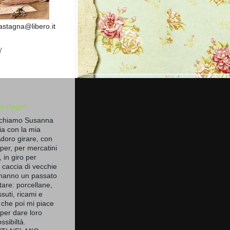
stagna@libero.it
Y
cottage*
 chiamo Susanna
lia con la mia
Adoro girare, con
per, per mercatini
i, in giro per
 caccia di vecchie
hanno un passato
are: porcellane,
ssuti, ricami e
 che poi mi piace
per dare loro
ssibiltà.