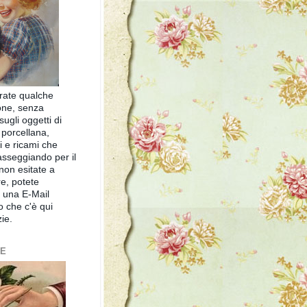
rate qualche
one, senza
ugli oggetti di
 porcellana,
zi e ricami che
asseggiando per il
non esitate a
e, potete
 una E-Mail
zo che c'è qui
zie.
ME