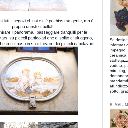
si tutti i negozi chiusi e c'è pochissima gente, ma è
proprio questo il bello!!
rare il panorama, passeggiare tranquilli per le
arsi su piccoli particolari che di solito ci sfuggono,
Se deside
 con il naso in su e trovare dei piccoli capolavori.
informazi
impegno, s
ceramica,
stoffe,piz
vedete, p
mio blog, 
domandar
mandarmi
all'indiriz
sotto, gra
E -MAIL 