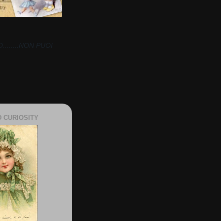
......NON PUOI
 CURIOSITY