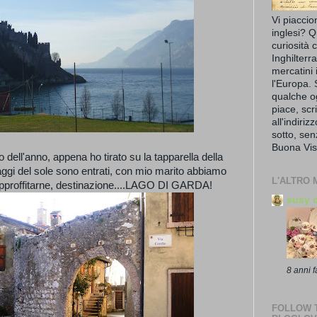
Vi piaccio
inglesi? Q
curiosità 
Inghilterr
mercatini 
l'Europa. 
qualche o
piace, scr
all'indiriz
sotto, se
Buona Vis
o dell'anno, appena ho tirato su la tapparella della
ggi del sole sono entrati, con mio marito abbiamo
L'ALTRO 
approffitarne, destinazione....LAGO DI GARDA!
susy o
8 anni f
FOLLOW T