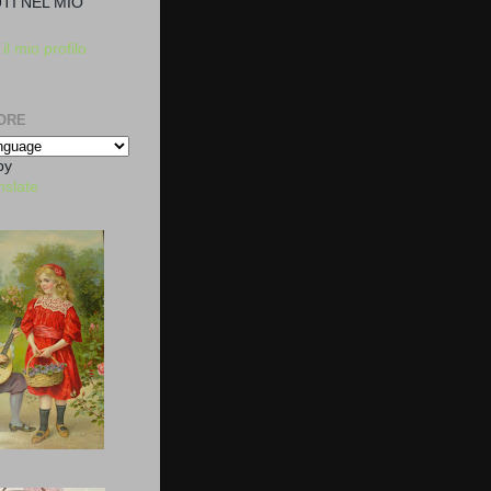
TI NEL MIO
il mio profilo
ORE
by
nslate