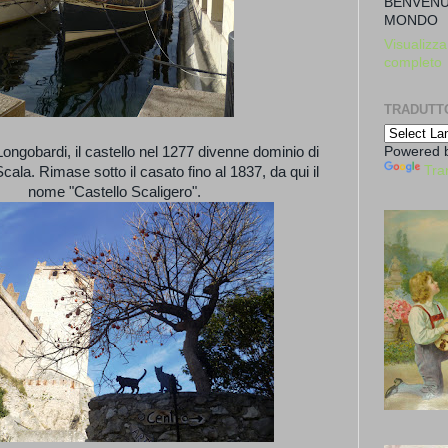
BENVENU
MONDO
Visualizza 
completo
TRADUTT
Powered 
Longobardi, il castello nel 1277 divenne dominio di
Tra
Scala. Rimase sotto il casato fino al 1837, da qui il
nome "Castello Scaligero".