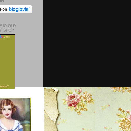
IN
 MIO OLD
Y SHOP
ck
r
.com
uesto?