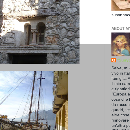
susannaca
ABOUT M
*Susy
Salve, mi
vivo in Ita
famiglia. 
il mio cam
e rigattier
l'Europa a
cose che 
da raccont
quadri, te
altre cose
rinnovare 
un'altra po