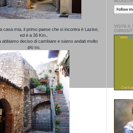
BLOGLOV
VISITA IL
a casa mia, il primo paese che si incontra è Lazise,
CURIOSIT
ed è a 26 Km..
www.
fli
a abbiamo deciso di cambiare e siamo andati molto
più su.
Cos’è q