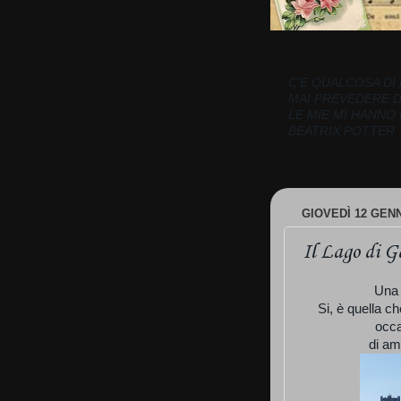
C'E QUALCOSA DI 
MAI PREVEDERE 
LE MIE MI HANNO
BEATRIX POTTER
GIOVEDÌ 12 GENN
Il Lago di G
Una 
Si, è quella ch
occa
di am