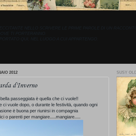
ECCITANTE NELLO SCRIVERE LE PRIME PAROLE DI UN RACCONTO..
DOVE TI PORTERANNO.
 PORTATO QUI, NEL LUOGO A CUI APPARTENGO.
AIO 2012
SUSY OLD
arda d'Inverno
bella passeggiata è quella che ci vuole!!
e ci vuole dopo, o durante le festività, quando ogni
sione è buona per riunirsi in compagnia
ici o parenti per mangiare.....mangiare.....