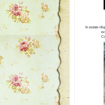
In estate rif
ov
Co