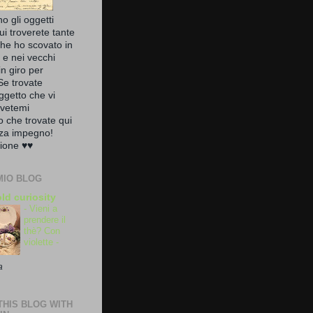
no gli oggetti
ui troverete tante
che ho scovato in
a e nei vecchi
in giro per
Se trovate
ggetto che vi
ivetemi
zo che trovate qui
nza impegno!
ione ♥♥
MIO BLOG
ld curiosity
- Vieni a
prendere il
thè? Con
violette -
a
HIS BLOG WITH