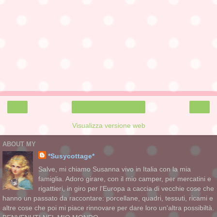
‹
›
Home page
Visualizza versione web
ABOUT MY
*Susycottage*
Salve, mi chiamo Susanna vivo in Italia con la mia
famiglia. Adoro girare, con il mio camper, per mercatini e
rigattieri, in giro per l'Europa a caccia di vecchie cose che
hanno un passato da raccontare: porcellane, quadri, tessuti, ricami e
altre cose che poi mi piace rinnovare per dare loro un'altra possibiltà.