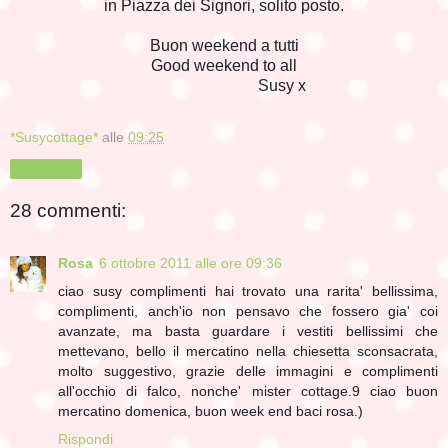
in Piazza dei Signori, solito posto.
Buon weekend a tutti
Good weekend to all
Susy x
*Susycottage*
alle
09:25
Condividi
28 commenti:
Rosa
6 ottobre 2011 alle ore 09:36
ciao susy complimenti hai trovato una rarita' bellissima,
complimenti, anch'io non pensavo che fossero gia' coi
avanzate, ma basta guardare i vestiti bellissimi che
mettevano, bello il mercatino nella chiesetta sconsacrata,
molto suggestivo, grazie delle immagini e complimenti
all'occhio di falco, nonche' mister cottage.9 ciao buon
mercatino domenica, buon week end baci rosa.)
Rispondi