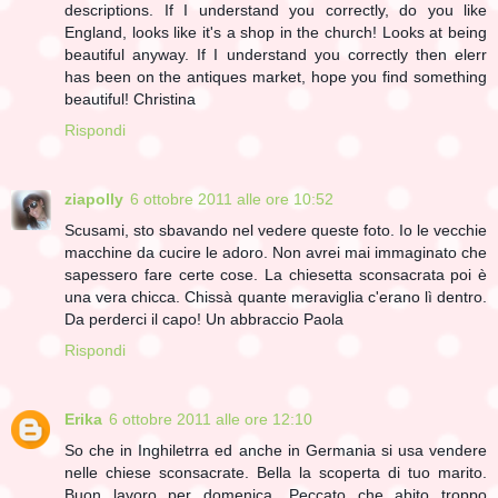
descriptions. If I understand you correctly, do you like
England, looks like it's a shop in the church! Looks at being
beautiful anyway. If I understand you correctly then elerr
has been on the antiques market, hope you find something
beautiful! Christina
Rispondi
ziapolly
6 ottobre 2011 alle ore 10:52
Scusami, sto sbavando nel vedere queste foto. Io le vecchie
macchine da cucire le adoro. Non avrei mai immaginato che
sapessero fare certe cose. La chiesetta sconsacrata poi è
una vera chicca. Chissà quante meraviglia c'erano lì dentro.
Da perderci il capo! Un abbraccio Paola
Rispondi
Erika
6 ottobre 2011 alle ore 12:10
So che in Inghiletrra ed anche in Germania si usa vendere
nelle chiese sconsacrate. Bella la scoperta di tuo marito.
Buon lavoro per domenica. Peccato che abito troppo