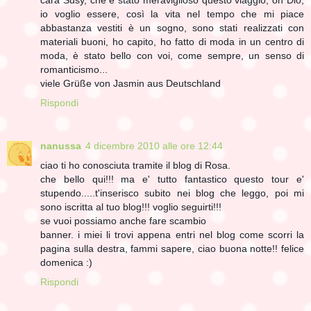
cara Susy, che è stato meraviglioso questo viaggio, oh Dio,
io voglio essere, così la vita nel tempo che mi piace
abbastanza vestiti è un sogno, sono stati realizzati con
materiali buoni, ho capito, ho fatto di moda in un centro di
moda, è stato bello con voi, come sempre, un senso di
romanticismo...
viele Grüße von Jasmin aus Deutschland
Rispondi
nanussa
4 dicembre 2010 alle ore 12:44
ciao ti ho conosciuta tramite il blog di Rosa.
che bello qui!!! ma e' tutto fantastico questo tour e'
stupendo.....t'inserisco subito nei blog che leggo, poi mi
sono iscritta al tuo blog!!! voglio seguirti!!!
se vuoi possiamo anche fare scambio
banner. i miei li trovi appena entri nel blog come scorri la
pagina sulla destra, fammi sapere, ciao buona notte!! felice
domenica :)
Rispondi