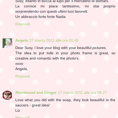
Susy, intanto in bocca al lupo per il mercatino di domani.
La cornice mi piace tantissimo, mi stai proprio
sorprendendo con questi ultimi tuoi lavorett.
Un abbraccio forte forte Nadia
Rispondi
Angela
27 marzo 2011 alle ore 01:45
Dear Susy, I love your blog with your beautiful pictures.
The idea to put toile in your photo frame is great, so
creative and romantic with the photo's.
xoxo
Angela.
Rispondi
Shortbread and Ginger
27 marzo 2011 alle ore 06:27
Love what you did with the soap, they look beautiful in the
saucers - great idea!
Liz
Rispondi