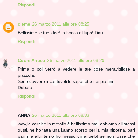
Rispondi
cleme
26 marzo 2011 alle ore 08:25
Bellissime le tue idee! In bocca al lupo! Tinu
Rispondi
Cuore Antico
26 marzo 2011 alle ore 08:29
Prima o poi verrò a vedere le tue cose meravigliose a
piazzola.
Sono davvero incantevoli le saponette nei piattini.
Debora
Rispondi
ANNA
26 marzo 2011 alle ore 08:33
wow,la cornice in metallo è bellissima ma..abbiamo gli stessi
gusti, ne ho fatta una l,anno scorso per la mia nipotina..pari
pari ma all,interno ho messo un angelo! se non fosse che