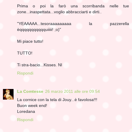
Prima o poi la farò una scorribanda nelle tue
zone...inaspettata...voglio abbracciarti e dirti..
"YEAAAAA...tesoraaaaaaaaa la pazzerella
èqqqqqqqqqqquiiiii! ;o)"
Mi piace tutto!
TUTTO!
Ti stra-bacio...Kisses. NI
Rispondi
La Comtesse
26 marzo 2011 alle ore 09:54
La cornice con la tela di Jouy...è favolosa!!!
Buon week end!
Loredana
Rispondi